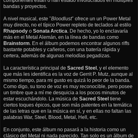
componentes están o han estado involucrados en múltiples
bandas y proyectos.
A nivel musical, este "
Bloodlust
" ofrece un un Power Metal
muy directo, no el típico Power repleto de teclados al estilo
Rhapsody
o
Sonata Arctica
. De hecho, yo lo enclavaría
más en el Metal Alemán, en la línea de bandas como
Brainstorm
. En el álbum podemos encontrar algunos riffs
bastante potables y cañeros, con una batería rápida y
certera, además de algunas melodías pegadizas.
La característica principal de
Sacred Steel
, y el elemento
que más les identifica es la voz de Gerrit P. Mutz, aunque al
mismo tiempo, para mi gusto es quizá lo peor de la banda.
Como digo, su tono de voz es muy reconocible, pero posee
un timbre que a mí me desquicia a los pocos minutos de
estar escuchándolo. La música de
Sacred Steel
tiene
ciertos toques épicos, que son más patentes en la temática
de las letras que en la música en sí, y en ellas no faltan las
palabras War, Steel, Blood, Metal, Hell, etc.
En conjunto, este álbum no pasará a la historia como un
clásico del Metal ni nada parecido. Tan solo es un álbum de