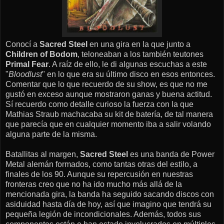
Conocí a
Sacred Steel
en una gira en la que junto a
Children of Bodom
, teloneaban a los también teutones
Primal Fear
. A raíz de ello, le di algunas escuchas a este
"
Bloodlust
" en lo que era su último disco en esos entonces.
Comentar que lo que recuerdo de su show, es que no me
gustó en exceso aunque mostraron ganas y buena actitud.
Sí recuerdo como detalle curioso la fuerza con la que
Mathias Straub machacaba su kit de batería, de tal manera
que parecía que en cualquier momento iba a salir volando
alguna parte de la misma.
Batallitas al margen,
Sacred Steel
es una banda de Power
Metal alemán formados, como tantas otras del estilo, a
finales de los 90. Aunque su repercusión en nuestras
fronteras creo que no ha ido mucho más allá de la
mencionada gira, la banda ha seguido sacando discos con
asiduidad hasta día de hoy, así que imagino que tendrá su
pequeña legión de incondicionales. Además, todos sus